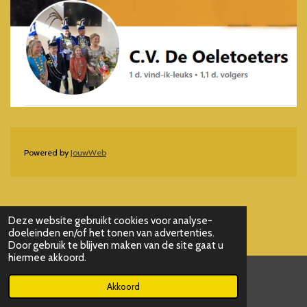
o
o
k
Powered by
JouwWeb
Deze website gebruikt cookies voor analyse-
doeleinden en/of het tonen van advertenties.
Door gebruik te blijven maken van de site gaat u
hiermee akkoord.
Akkoord
E-mailadres
Kaart