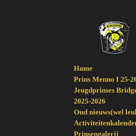
Ga
direct
naar
de
hoofdinhoud
Home
Prins Menno I 25-2
Jeugdprinses Bridge
2025-2026
Oud nieuws(wel leu
Activiteitenkalende
Prinsengalerij