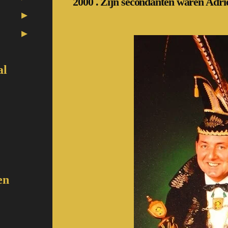
2000 . Zijn secondanten waren Adr
al
en