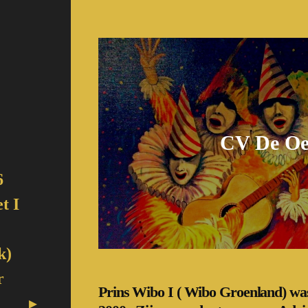
CV De Oel
6
t I
k)
r
Prins Wibo I ( Wibo Groenland) was