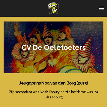
Ga
direct
naar
de
hoofdinhoud
CV De Oeletoeters
Jeugdprins Noa van den Borg (2013)
Zijn secondant was Noah Khoury en zijn hofdame was Iza
Glazenburg