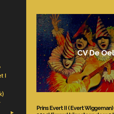
CV De Oel
6
t I
k)
r
Prins Evert II ( Evert Wiggeman) 