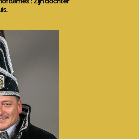
hofdames : Zijn dochter
is.