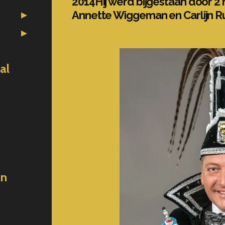
2014Hij werd bijgestaan door 2 
Annette Wiggeman en Carlijn Ru
al
en