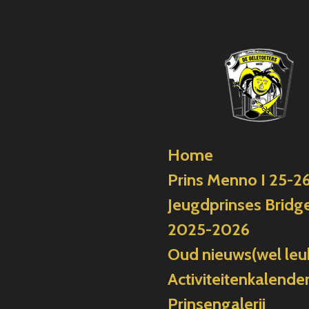
Ga
direct
naar
de
hoofdinhoud
Home
Prins Menno I 25-2
Jeugdprinses Bridge
2025-2026
Oud nieuws(wel leu
Activiteitenkalende
Prinsengalerij