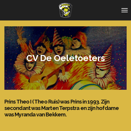
Ga
direct
naar
de
hoofdinhoud
CV De Oeletoeters
Prins Theo I ( Theo Ruis) was Prins in 1993. Zijn
secondant was Marten Terpstra en zijn hofdame
was Myranda van Bekkem.