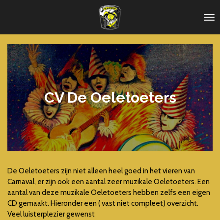
Ga
direct
naar
de
hoofdinhoud
CV De Oeletoeters
De Oeletoeters zijn niet alleen heel goed in het vieren van
Carnaval, er zijn ook een aantal zeer muzikale Oeletoeters. Een
aantal van deze muzikale Oeletoeters hebben zelfs een eigen
CD gemaakt. Hieronder een ( vast niet compleet) overzicht.
Veel luisterplezier gewenst