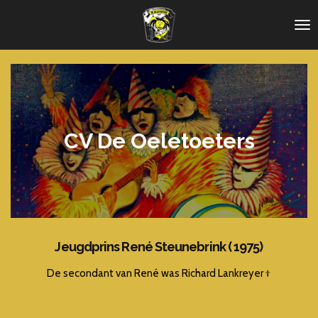
Ga
direct
naar
de
hoofdinhoud
CV De Oeletoeters
Jeugdprins René Steunebrink ( 1975)
De secondant van René was Richard Lankreyer †