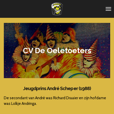
Ga
direct
naar
de
hoofdinhoud
CV De Oeletoeters
Jeugdprins André Scheper (1988)
De secondant van André was Richard Draaier en zijn hofdame
was Lolkje Andringa.