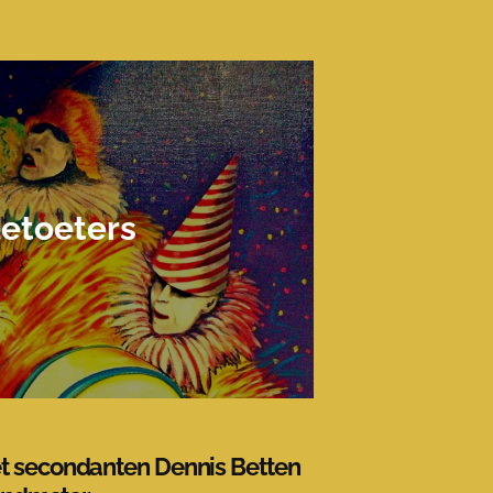
etoeters
met secondanten Dennis Betten