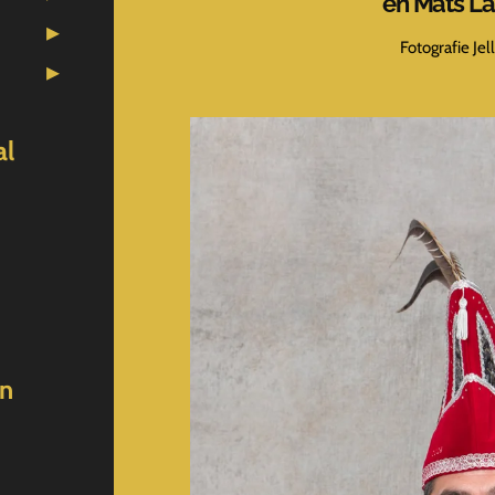
en Mats L
Fotografie Je
al
en