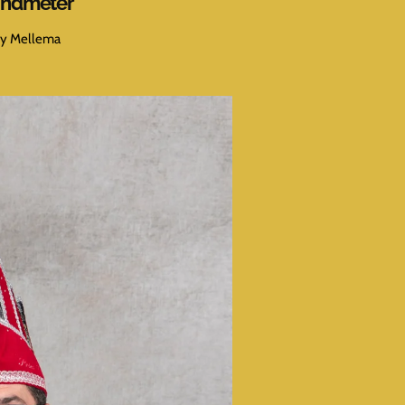
andmeter
lly Mellema