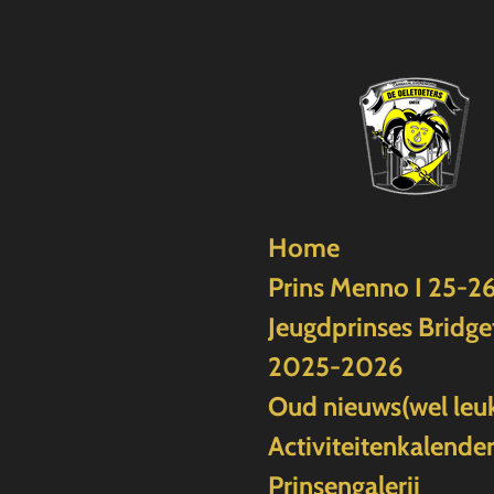
Ga
direct
naar
de
hoofdinhoud
Home
Prins Menno I 25-2
Jeugdprinses Bridget
2025-2026
Oud nieuws(wel leu
Activiteitenkalende
Prinsengalerij