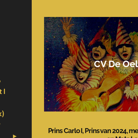
CV De Oel
6
 I
k)
r
Prins Carlo I, Prins van 2024, 