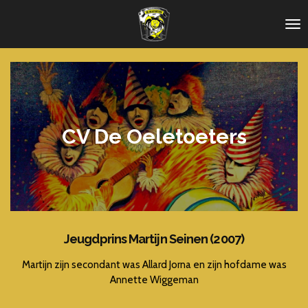
Ga
direct
naar
de
hoofdinhoud
CV De Oeletoeters
Jeugdprins Martijn Seinen (2007)
Martijn zijn secondant was Allard Jorna en zijn hofdame was
Annette Wiggeman