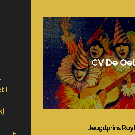
CV De Oel
6
t I
k)
r
Jeugdprins Roy