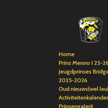
Ga
direct
naar
de
hoofdinhoud
Home
Prins Menno I 25-2
Jeugdprinses Bridge
2025-2026
Oud nieuws(wel leu
Activiteitenkalende
Prinsengalerij