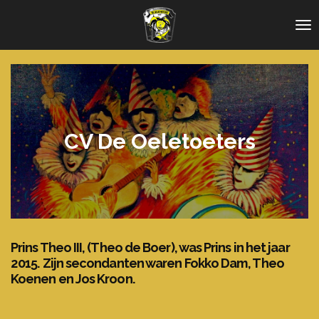
Ga
direct
naar
de
hoofdinhoud
CV De Oeletoeters
Prins Theo III, (Theo de Boer), was Prins in het jaar
2015. Zijn secondanten waren Fokko Dam, Theo
Koenen en Jos Kroon.