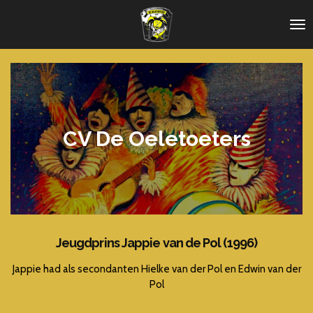
Ga
direct
naar
de
hoofdinhoud
CV De Oeletoeters
Jeugdprins Jappie van de Pol (1996)
Jappie had als secondanten Hielke van der Pol en Edwin van der
Pol