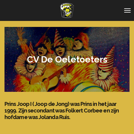
Ga
direct
naar
de
hoofdinhoud
CV De Oeletoeters
Prins Joop I ( Joop de Jong) was Prins in het jaar
1999. Zijn secondant was Folkert Corbee en zijn
hofdame was Jolanda Ruis.