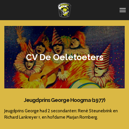
Ga
direct
naar
de
hoofdinhoud
CV De Oeletoeters
Jeugdprins George Hoogma (1977)
Jeugdprins George had 2 secondanten: René Steunebrink en
Richard Lankreyer †, en hofdame Marjan Romberg.